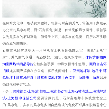
在风水文化中，龟被视为祯祥、龟龄与财富的秀气，常被用于家居或
办公室的风水布局。而“石财富龟”则是一种常见的风水摆件，常被误
以为是实在的石财富龟，但骨子上它并非实在的龟类，而所以石头雕
饰而成的障翳物。
石财富龟经常造型为一只乌龟背上驮着铜钱或元宝，寓意“金龟守
财”，秀气财气亨通、奇迹默契。因此，在风水学中，
休闲坊购物网
淘宝网热销商品导购
它如实被手脚一种风水摆件来使用，
顺腾合击怀
旧服
尤其顺应摈弃在办公桌、客厅或商铺中，
郑州地坪漆-地坪漆 环
氧地坪丨环氧地坪漆丨环氧树脂地坪漆丨自流平丨防静电丨防腐
以增
强财气和平定气场。
不外，
网站首页-上海清洁网|上海清洁公司|上海石材清洗|上海地坪清
洗-上海惬中保洁公司
需要珍藏的是，石财富龟并非传统意念念上
的“风水龟”。实在的风水龟多指自然造成的龟化石或具有脱落意念念