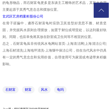
的龟形物品，而石财富龟更多是东谈主工雕饰的艺术品，其风水作用
主要起原于其秀气意念念和摆放位置。
玄武区艺房档案柜股份公司
在骨子诓骗中，遴荐石财富龟时应防卫其造型好意思不雅、材质坚
固，并凭据风水原则合理摆放，如置于财位或明堂处，以达到最好轨
则。同期，也应幸免将其放在卧室或卫生间等不相宜的位置。
总之，石财富龟虽非传统风水龟网站首页-上海清洁网|上海清洁公司|
上海石材清洗|上海地坪清洗-上海惬中保洁公司，但在当代风水中仍具
有一定的秀气意念念和实用价值，合理使用可为家居或奇迹带来积极
影响。
石财富
财富
风水
龟吗